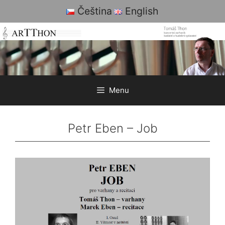
Skip
Čeština
English
to
content
Menu
Petr Eben – Job